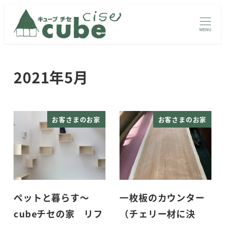
メ
イ
MENU
ン
コ
ン
2021年5月
テ
ン
ツ
お客さまのお家
お客さまのお家
へ
移
動
ペットと暮らす～
一枚板のカウンター
cubeチセの家 リフ
（チェリー材に決