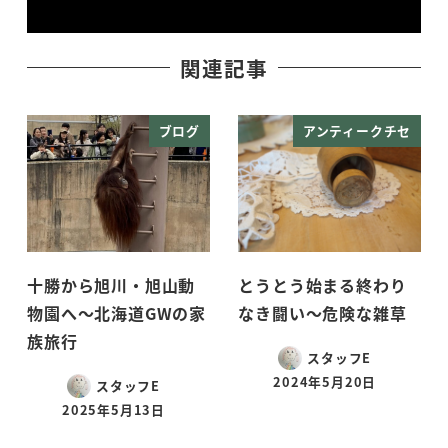
関連記事
ブログ
アンティークチセ
十勝から旭川・旭山動
とうとう始まる終わり
物園へ～北海道GWの家
なき闘い～危険な雑草
族旅行
スタッフE
2024年5月20日
スタッフE
投稿日
2025年5月13日
投稿日