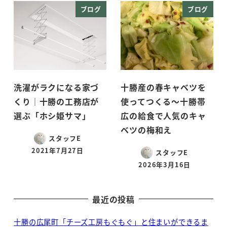
ブログ
ブログ
洗濯がラクになる家づ
十勝産の春キャベツを
くり｜十勝の工務店が
使ってつくる～十勝帯
選ぶ「ホシ姫サマ」
広の給食で人気のキャ
ベツの梅和え
スタッフE
2021年7月27日
スタッフE
投稿日
2026年3月16日
投稿日
最近の投稿
十勝の広尾町「チーズ工房もぐもぐ」と住まいができるま