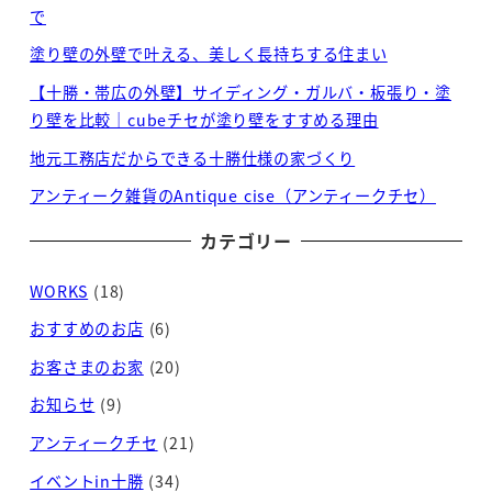
で
塗り壁の外壁で叶える、美しく長持ちする住まい
【十勝・帯広の外壁】サイディング・ガルバ・板張り・塗
り壁を比較｜cubeチセが塗り壁をすすめる理由
地元工務店だからできる十勝仕様の家づくり
アンティーク雑貨のAntique cise（アンティークチセ）
カテゴリー
WORKS
(18)
おすすめのお店
(6)
お客さまのお家
(20)
お知らせ
(9)
アンティークチセ
(21)
イベントin十勝
(34)