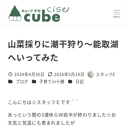
メ
イ
MENU
ン
コ
ン
山菜採りに潮干狩り～能取湖
テ
ン
へいってみた
ツ
へ
2024年4月30日
2026年3月18日
スタッフE
投稿日
更新日
著
移
カテゴリー
カテゴリー
カテゴリー
ブログ
子育てin十勝
日記
者
動
こんにちは☆スタッフＥです＾＾
あっという間の3連休ＧＷ前半が終わりました☆お
天気と気温にも恵まれましたが