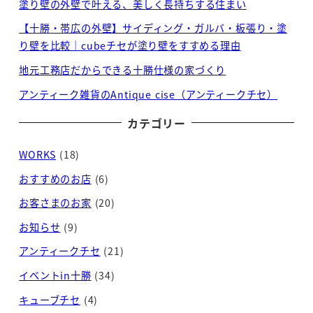
塗り壁の外壁で叶える、美しく長持ちする住まい
【十勝・帯広の外壁】サイディング・ガルバ・板張り・塗
り壁を比較｜cubeチセが塗り壁をすすめる理由
地元工務店だからできる十勝仕様の家づくり
アンティーク雑貨のAntique cise（アンティークチセ）
カテゴリー
WORKS
(18)
おすすめのお店
(6)
お客さまのお家
(20)
お知らせ
(9)
アンティークチセ
(21)
イベントin十勝
(34)
キューブチセ
(4)