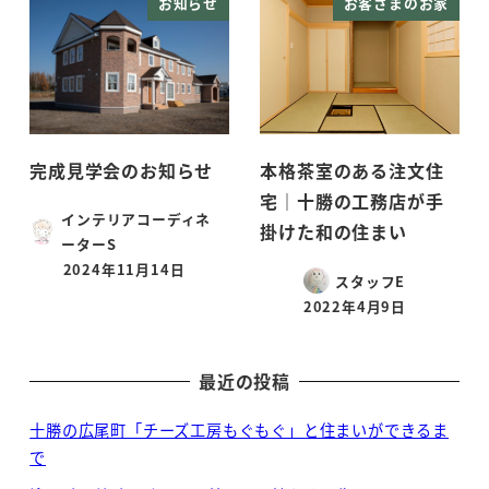
お知らせ
お客さまのお家
完成見学会のお知らせ
本格茶室のある注文住
宅｜十勝の工務店が手
インテリアコーディネ
掛けた和の住まい
ーターS
2024年11月14日
投稿日
スタッフE
2022年4月9日
投稿日
最近の投稿
十勝の広尾町「チーズ工房もぐもぐ」と住まいができるま
で