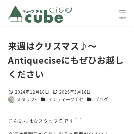
メ
イ
MENU
ン
コ
ン
来週はクリスマス♪～
テ
ン
Antiqueciseにもぜひお越し
ツ
ください
へ
移
動
2024年12月18日
2026年3月18日
投稿日
更新日
カテゴリー
カテゴリー
スタッフE
アンティークチセ
ブログ
著
者
こんにちは☆スタッフＥです＾＾
今週は月曜日から外に出ると路面がツルツル！！