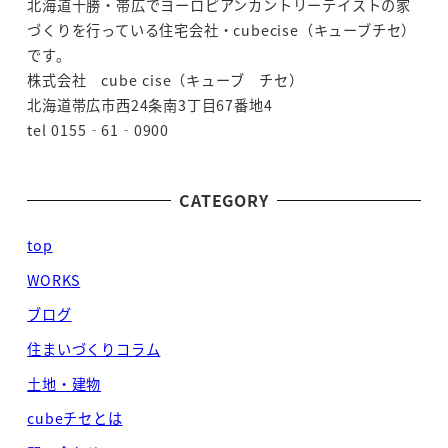
北海道十勝・帯広でヨーロピアンカントリーテイストの家
づくりを行っている住宅会社・cubecise（キューブチセ）
です。
株式会社 cube cise（キューブ チセ）
北海道帯広市西24条南3丁目67番地4
tel 0155‐61‐0900
CATEGORY
top
WORKS
ブログ
住まいづくりコラム
土地・建物
cubeチセとは