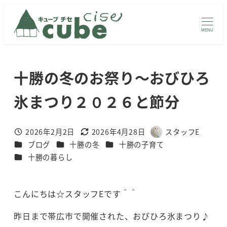
メ
イ
MENU
ン
コ
ン
十勝の冬のお祭り～おびひろ
テ
ン
氷まつり２０２６と節分
ツ
へ
2026年2月2日
2026年4月28日
スタッフE
投稿日
更新日
著
移
カテゴリー
カテゴリー
カテゴリー
ブログ
十勝の冬
十勝の子育て
者
動
カテゴリー
十勝の暮らし
こんにちは☆スタッフEです＾＾
昨日まで帯広市で開催された、おびひろ氷まつり♪