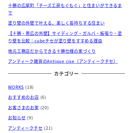
十勝の広尾町「チーズ工房もぐもぐ」と住まいができるま
で
塗り壁の外壁で叶える、美しく長持ちする住まい
【十勝・帯広の外壁】サイディング・ガルバ・板張り・塗
り壁を比較｜cubeチセが塗り壁をすすめる理由
地元工務店だからできる十勝仕様の家づくり
アンティーク雑貨のAntique cise（アンティークチセ）
カテゴリー
WORKS
(18)
おすすめのお店
(6)
お客さまのお家
(20)
お知らせ
(9)
アンティークチセ
(21)