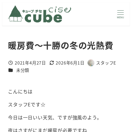
メ
イ
MENU
ン
コ
ン
暖房費～十勝の冬の光熱費
テ
ン
2021年4月27日
2026年6月1日
スタッフE
ツ
投稿日
更新日
著
カテゴリー
未分類
へ
者
移
動
こんにちは
スタッフEです☆
今日は一日いい天気、ですが強風のよう。
夜はさすがにまだ暖房が必要ですね