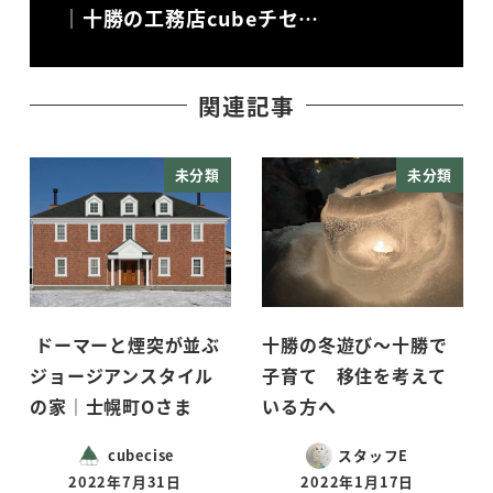
｜十勝の工務店cubeチセ…
関連記事
未分類
未分類
ドーマーと煙突が並ぶ
十勝の冬遊び～十勝で
ジョージアンスタイル
子育て 移住を考えて
の家｜士幌町Oさま
いる方へ
cubecise
スタッフE
2022年7月31日
2022年1月17日
投稿日
投稿日