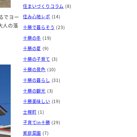
住まいづくりコラム
(8)
るでヨー
住み心地レポ
(14)
大人の落
十勝で暮らそう
(23)
十勝の冬
(19)
十勝の夏
(9)
十勝の子育て
(3)
十勝の景色
(10)
十勝の暮らし
(31)
十勝の観光
(3)
十勝美味しい
(19)
士幌町
(1)
子育てin十勝
(29)
家庭菜園
(7)