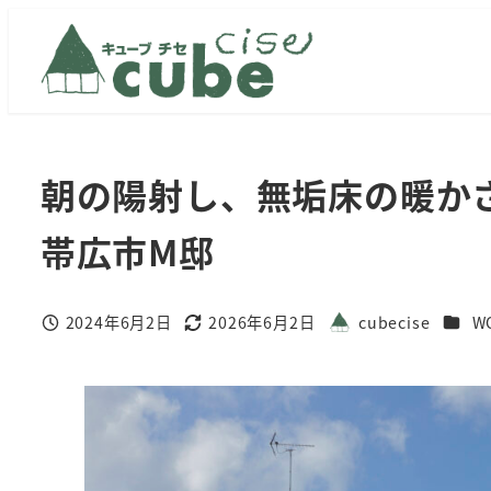
メ
イ
ン
コ
ン
テ
朝の陽射し、無垢床の暖か
ン
ツ
帯広市М邸
へ
移
カテゴ
2024年6月2日
2026年6月2日
cubecise
W
動
投稿日
更新日
著
者