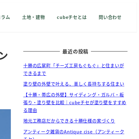
コラム
土地・建物
cubeチセとは
問い合わせ
最近の投稿
チン
十勝の広尾町「チーズ工房もぐもぐ」と住まいが
できるまで
塗り壁の外壁で叶える、美しく長持ちする住まい
【十勝・帯広の外壁】サイディング・ガルバ・板
張り・塗り壁を比較｜cubeチセが塗り壁をすすめ
る理由
地元工務店だからできる十勝仕様の家づくり
アンティーク雑貨のAntique cise（アンティーク