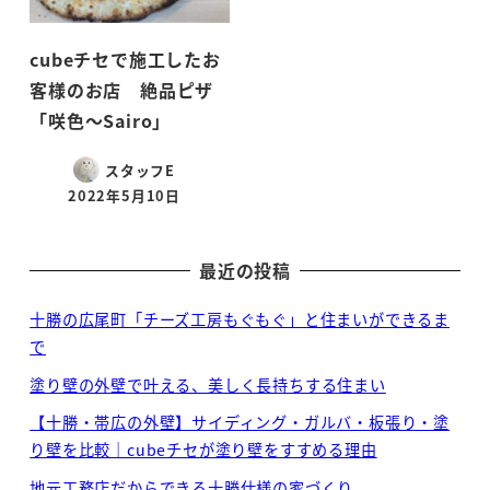
cubeチセで施工したお
客様のお店 絶品ピザ
「咲色～Sairo」
スタッフE
2022年5月10日
投稿日
最近の投稿
十勝の広尾町「チーズ工房もぐもぐ」と住まいができるま
で
塗り壁の外壁で叶える、美しく長持ちする住まい
【十勝・帯広の外壁】サイディング・ガルバ・板張り・塗
り壁を比較｜cubeチセが塗り壁をすすめる理由
地元工務店だからできる十勝仕様の家づくり