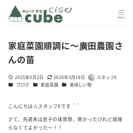
メ
イ
MENU
ン
コ
ン
家庭菜園順調に～廣田農園さ
テ
ン
んの苗
ツ
へ
2025年6月2日
2026年3月18日
スタッフE
投稿日
更新日
著
移
カテゴリー
カテゴリー
カテゴリー
ブログ
家庭菜園
美味しい物
者
動
こんにちは☆スタッフEです＾＾
さて、先週末は息子の体育祭、寒かったけれど雨降
らなくてよかった～！！