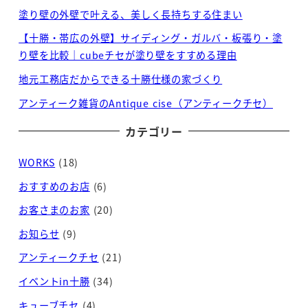
塗り壁の外壁で叶える、美しく長持ちする住まい
【十勝・帯広の外壁】サイディング・ガルバ・板張り・塗
り壁を比較｜cubeチセが塗り壁をすすめる理由
地元工務店だからできる十勝仕様の家づくり
アンティーク雑貨のAntique cise（アンティークチセ）
カテゴリー
WORKS
(18)
おすすめのお店
(6)
お客さまのお家
(20)
お知らせ
(9)
アンティークチセ
(21)
イベントin十勝
(34)
キューブチセ
(4)