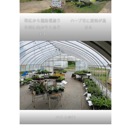
帯広から競馬場通り
ハーブ苗に期待が高
を西に向かうとあり
まる
ます
ハウスの中