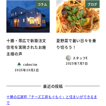
コラム
ブログ
十勝・帯広で新築注文
夏野菜で暑い日々を乗
住宅を実現されたお施
り切ろう！
主様の声
スタッフE
2025年7月7日
cubecise
投稿日
2025年10月1日
投稿日
最近の投稿
十勝の広尾町「チーズ工房もぐもぐ」と住まいができるま
で