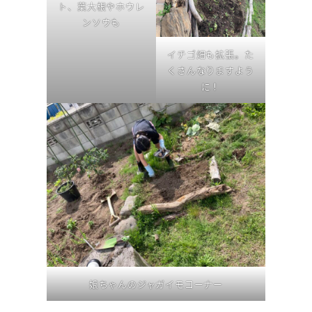
ト、葉大根やホウレ
ンソウも
イチゴ畑も拡張。た
くさんなりますよう
に！
娘ちゃんのジャガイモコーナー