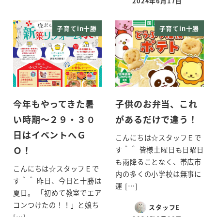
2024年6月17日
投稿日
子育てin十勝
子育てin十勝
今年もやってきた暑
子供のお弁当、これ
い時期～２９・３０
があるだけで違う！
日はイベントへＧ
こんにちは☆スタッフＥで
Ｏ！
す＾＾ 皆様土曜日も日曜日
も雨降ることなく、帯広市
こんにちは☆スタッフＥで
内の多くの小学校は無事に
す＾＾ 昨日、今日と十勝は
運 […]
夏日。 「初めて教室でエア
コンつけたの！！」と娘ち
スタッフE
[…]