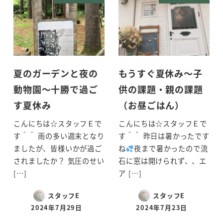
夏のガーデンと夜の
もうすぐ夏休み～子
動物園～十勝で過ご
供の課題・親の課題
す夏休み
（お昼ごはん）
こんにちは☆スタッフＥで
こんにちは☆スタッフＥで
す＾＾ 雨の多い週末となり
す＾＾ 昨日は暑かったです
ましたが、皆様いかが過ご
ね
夜まで暑かったので流
されましたか？ 気圧のせい
石に窓は開けられず、、エ
[…]
ア […]
スタッフE
スタッフE
2024年7月29日
2024年7月23日
投稿日
投稿日