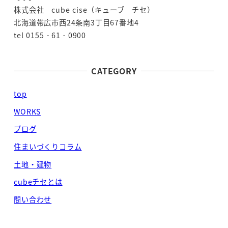
り
株式会社 cube cise（キューブ チセ）
北海道帯広市西24条南3丁目67番地4
tel 0155‐61‐0900
CATEGORY
top
WORKS
ブログ
住まいづくりコラム
土地・建物
cubeチセとは
問い合わせ