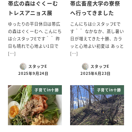
帯広の森はぐくーむ
帯広畜産大学の寮祭
トレスアニョス展
へ行ってきました
ゆったりの平日休日は帯広
こんにちは☆スタッフEで
の森はぐくーむへ こんにち
す＾＾ なかなか、蒸し暑い
は☆スタッフEです＾＾ 昨
日が増えてきた十勝、カラ
日も晴れで心地よい1日で
ッと心地よい初夏は あっと
[…]
[…]
スタッフE
スタッフE
2025年9月24日
2025年6月23日
投稿日
投稿日
子育てin十勝
子育てin十勝