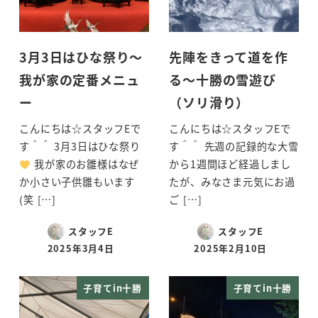
3月3日はひな祭り～
先陣をきって道を作
我が家の定番メニュ
る～十勝の雪遊び
ー
（ソリ滑り）
こんにちは☆スタッフEで
こんにちは☆スタッフEで
す＾＾ 3月3日はひな祭り
す＾＾ 先週の記録的な大雪
我が家のお雛様はなぜ
から1週間ほど経過しまし
か小さい子供雛もいます
たが、みなさま元気にお過
(笑 […]
ご […]
スタッフE
スタッフE
2025年3月4日
2025年2月10日
投稿日
投稿日
子育てin十勝
子育てin十勝