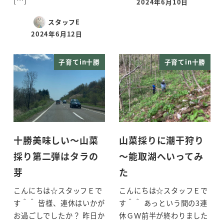
2024年6月10日
投稿日
スタッフE
2024年6月12日
投稿日
子育てin十勝
子育てin十勝
十勝美味しい～山菜
山菜採りに潮干狩り
採り第二弾はタラの
～能取湖へいってみ
芽
た
こんにちは☆スタッフＥで
こんにちは☆スタッフＥで
す＾＾ 皆様、連休はいかが
す＾＾ あっという間の3連
お過ごしでしたか？ 昨日か
休ＧＷ前半が終わりました