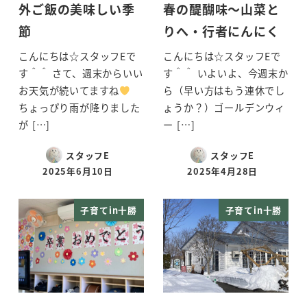
外ご飯の美味しい季
春の醍醐味～山菜と
節
りへ・行者にんにく
こんにちは☆スタッフEで
こんにちは☆スタッフEで
す＾＾ さて、週末からいい
す＾＾ いよいよ、今週末か
お天気が続いてますね
ら（早い方はもう連休でし
ちょっぴり雨が降りました
ょうか？）ゴールデンウィ
が […]
ー […]
スタッフE
スタッフE
2025年6月10日
2025年4月28日
投稿日
投稿日
子育てin十勝
子育てin十勝