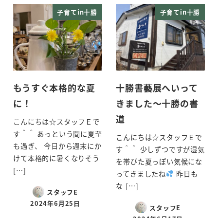
子育てin十勝
子育てin十勝
もうすぐ本格的な夏
十勝書藝展へいって
に！
きました～十勝の書
道
こんにちは☆スタッフＥで
す＾＾ あっという間に夏至
こんにちは☆スタッフＥで
も過ぎ、 今日から週末にか
す＾＾ 少しずつですが湿気
けて本格的に暑くなりそう
を帯びた夏っぽい気候にな
[…]
ってきましたね
昨日も
な […]
スタッフE
2024年6月25日
スタッフE
投稿日