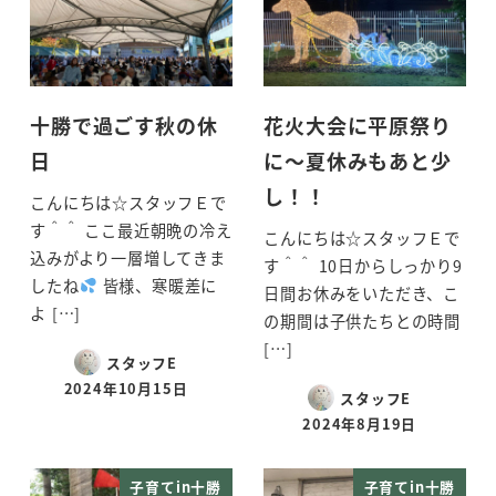
十勝で過ごす秋の休
花火大会に平原祭り
日
に～夏休みもあと少
し！！
こんにちは☆スタッフＥで
す＾＾ ここ最近朝晩の冷え
こんにちは☆スタッフＥで
込みがより一層増してきま
す＾＾ 10日からしっかり9
したね
皆様、寒暖差に
日間お休みをいただき、こ
よ […]
の期間は子供たちとの時間
[…]
スタッフE
2024年10月15日
スタッフE
投稿日
2024年8月19日
投稿日
子育てin十勝
子育てin十勝