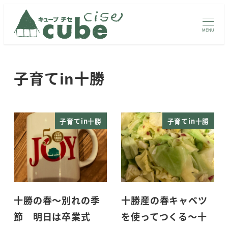
メ
イ
MENU
ン
コ
ン
子育てin十勝
テ
ン
ツ
子育てin十勝
子育てin十勝
へ
移
動
十勝の春～別れの季
十勝産の春キャベツ
節 明日は卒業式
を使ってつくる～十