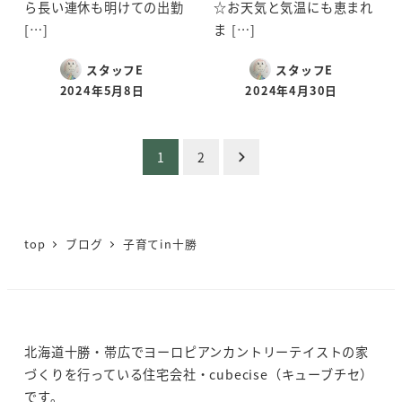
ら長い連休も明けての出勤
☆お天気と気温にも恵まれ
[…]
ま […]
スタッフE
スタッフE
2024年5月8日
2024年4月30日
投稿日
投稿日
投
1
2
稿
の
top
ブログ
子育てin十勝
ペ
ー
ジ
北海道十勝・帯広でヨーロピアンカントリーテイストの家
送
づくりを行っている住宅会社・cubecise（キューブチセ）
です。