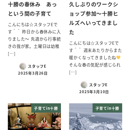
十勝の春休み あっ
久しぶりのワークシ
という間の子育て
ョップ参加～十勝ヒ
ルズへいってきまし
こんにちは☆スタッフEで
た
す＾＾ 昨日から春休みに入
りました～ 先週から行事続
こんにちは☆スタッフEで
きの我が家。土曜日は幼稚
す＾＾ 週末あたりからまた
[…]
暖かくなってきましたね
そんな春の気配が感じられ
スタッフE
[…]
2025年3月26日
投稿日
スタッフE
2025年3月10日
投稿日
子育てin十勝
子育てin十勝