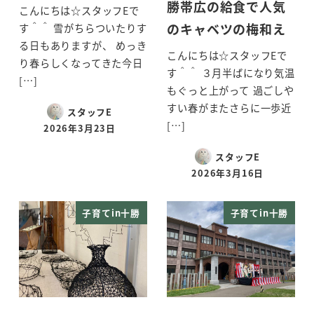
勝帯広の給食で人気
こんにちは☆スタッフEで
のキャベツの梅和え
す＾＾ 雪がちらついたりす
る日もありますが、 めっき
こんにちは☆スタッフEで
り春らしくなってきた今日
す＾＾ ３月半ばになり気温
[…]
もぐっと上がって 過ごしや
すい春がまたさらに一歩近
スタッフE
[…]
2026年3月23日
投稿日
スタッフE
2026年3月16日
投稿日
子育てin十勝
子育てin十勝